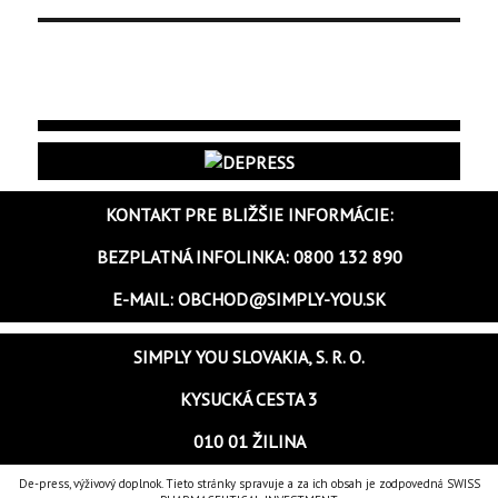
KONTAKT PRE BLIŽŠIE INFORMÁCIE:
BEZPLATNÁ INFOLINKA: 0800 132 890
E-MAIL: OBCHOD@SIMPLY-YOU.SK
SIMPLY YOU SLOVAKIA, S. R. O.
KYSUCKÁ CESTA 3
010 01 ŽILINA
De-press, výživový doplnok. Tieto stránky spravuje a za ich obsah je zodpovedná SWISS