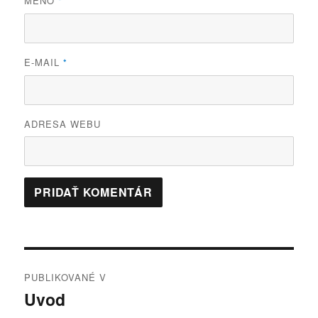
MENO
*
E-MAIL
*
ADRESA WEBU
Navigácia
PUBLIKOVANÉ V
v
Uvod
článku