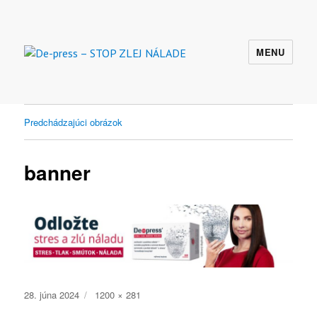
MENU
De-press – STOP ZLEJ NÁLADE
Predchádzajúci obrázok
banner
Publikované
Plná
28. júna 2024
1200 × 281
veľkosť