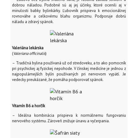
dobrou náladou. Podobné sú aj jej účinky, ktoré ocenili aj v
minulosti babky bylinkárky. Ľubovník prispieva k emocionálnej
rovnováhe a celkovému blahu organizmu. Podporuje dobrú
náladu a zdravý spánok.
Valeriána lekárska
(
Valeriana officinalis
)
– Tradičná bylina používaná už od stredoveku, a to ako pomocník
pri psychickej aj fyzickej nepohode. V čínskej medicíne je jednou z
najpopulárnejších bylín používaných pri nervovom vypätí. Je
vedecky preukázané, že pomáha podporovať spánok.
Vitamín B6 a horčík
– Ideálna kombinácia prispieva k normálnemu fungovaniu
nervového systému. Zároveň znižuje únavu a vyčerpania.