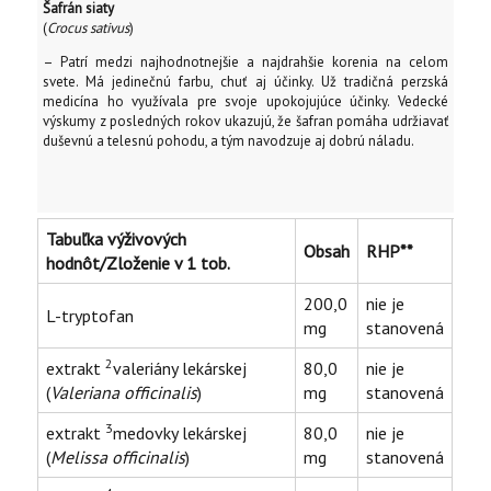
Šafrán siaty
(
Crocus sativus
)
– Patrí medzi najhodnotnejšie a najdrahšie korenia na celom
svete. Má jedinečnú farbu, chuť aj účinky. Už tradičná perzská
medicína ho využívala pre svoje upokojujúce účinky. Vedecké
výskumy z posledných rokov ukazujú, že šafran pomáha udržiavať
duševnú a telesnú pohodu, a tým navodzuje aj dobrú náladu.
Tabuľka výživových
Obsah
RHP**
hodnôt/Zloženie v 1 tob.
200,0
nie je
L-tryptofan
mg
stanovená
2
extrakt
valeriány lekárskej
80,0
nie je
(
Valeriana officinalis
)
mg
stanovená
3
extrakt
medovky lekárskej
80,0
nie je
(
Melissa officinalis
)
mg
stanovená