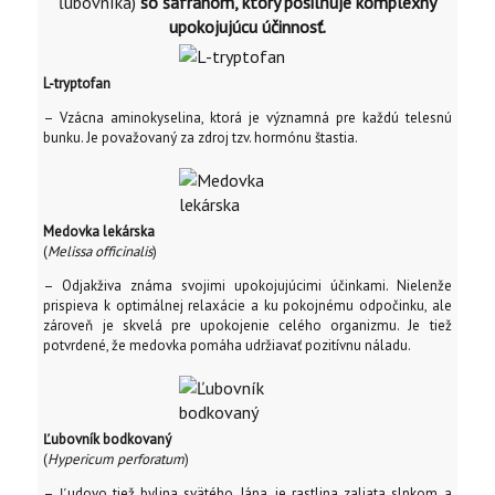
ľubovníka)
so šafranom, ktorý posilňuje komplexný
upokojujúcu účinnosť.
L-tryptofan
– Vzácna aminokyselina, ktorá je významná pre každú telesnú
bunku. Je považovaný za zdroj tzv. hormónu štastia.
Medovka lekárska
(
Melissa officinalis
)
– Odjakživa známa svojimi upokojujúcimi účinkami. Nielenže
prispieva k optimálnej relaxácie a ku pokojnému odpočinku, ale
zároveň je skvelá pre upokojenie celého organizmu. Je tiež
potvrdené, že medovka pomáha udržiavať pozitívnu náladu.
Ľubovník bodkovaný
(
Hypericum perforatum
)
– Ľudovo tiež bylina svätého Jána, je rastlina zaliata slnkom a