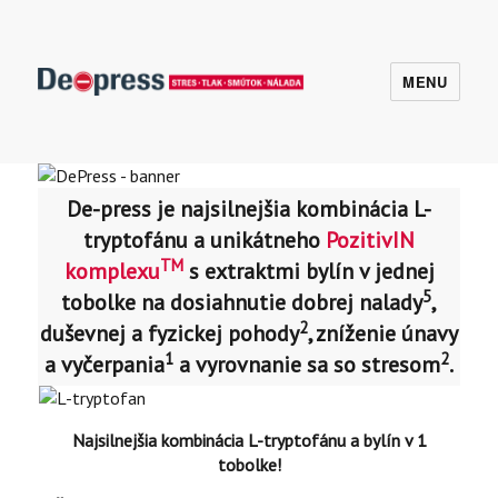
MENU
De-press – STOP ZLEJ NÁLADE
De-press je najsilnejšia kombinácia L-
tryptofánu a unikátneho
PozitivIN
TM
komplexu
s extraktmi bylín v jednej
5
tobolke na dosiahnutie dobrej nalady
,
2
duševnej a fyzickej pohody
, zníženie únavy
1
2
a vyčerpania
a vyrovnanie sa so stresom
.
Najsilnejšia kombinácia L-tryptofánu a bylín v 1
tobolke!