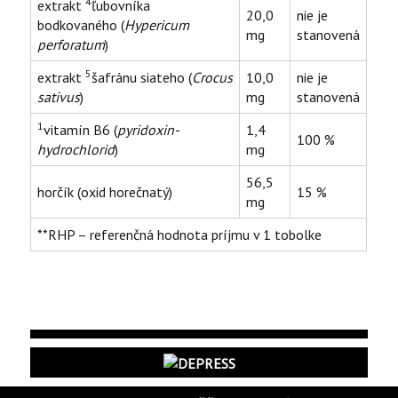
4
extrakt
ľubovníka
20,0
nie je
bodkovaného (
Hypericum
mg
stanovená
perforatum
)
5
extrakt
šafránu siateho (
Crocus
10,0
nie je
sativus
)
mg
stanovená
1
vitamín B6 (
pyridoxin-
1,4
100 %
hydrochlorid
)
mg
56,5
horčík (oxid horečnatý)
15 %
mg
**RHP – referenčná hodnota príjmu v 1 tobolke