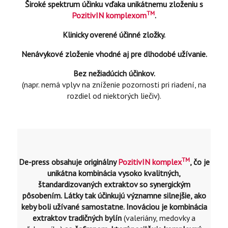
Široké spektrum účinku vďaka unikátnemu zloženiu s
TM
PozitivIN komplexom
.
Klinicky overené účinné zložky.
Nenávykové zloženie vhodné aj pre dlhodobé užívanie.
Bez nežiadúcich účinkov.
(napr. nemá vplyv na zníženie pozornosti pri riadení, na
rozdiel od niektorých liečiv).
TM
De-press obsahuje originálny
PozitivIN komplex
, čo je
unikátna kombinácia vysoko kvalitných,
štandardizovaných extraktov so synergickým
pôsobením. Látky tak účinkujú významne silnejšie, ako
keby boli užívané samostatne. Inováciou je kombinácia
extraktov tradičných bylín
(valeriány, medovky a